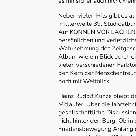
es ihn sicher auch nicht meh
Neben vielen Hits gibt es a
mittlerweile 39. Studioalb
Auf KÖNNEN VOR LACHEN g
persönlichen und verletzlich
Wahrnehmung des Zeitgesche
Album wie ein Blick durch e
vielen verschiedenen Farbtö
den Kern der Menschenfreund
doch mit Weitblick.
Heinz Rudolf Kunze bleibt d
Mitläufer. Über die Jahrzehn
gesellschaftliche Diskussion
nicht hinter den Berg. Ob in
Friedensbewegung Anfang de