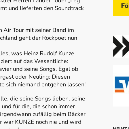
„Aller Herren Länder“ oder „Leg
hmt und lieferten den Soundtrack
 Air Tour mit seiner Band im
chland geht der Rockpoet nun
alles, was Heinz Rudolf Kunze
iert auf das Wesentliche:
lavier und seine Songs. Egal ob
rgast oder Neuling: Diesen
 sich niemand entgehen lassen!
le, die seine Songs lieben, seine
 und für die, die schon immer
 irgendwann zufällig beim Bäcker
her war KUNZE noch nie und wird
HEINZ