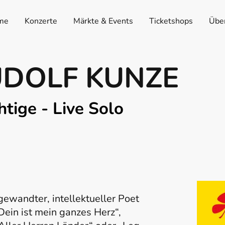
me
Konzerte
Märkte & Events
Ticketshops
Übe
UDOLF KUNZE
htige - Live Solo
gewandter, intellektueller Poet
Dein ist mein ganzes Herz“,