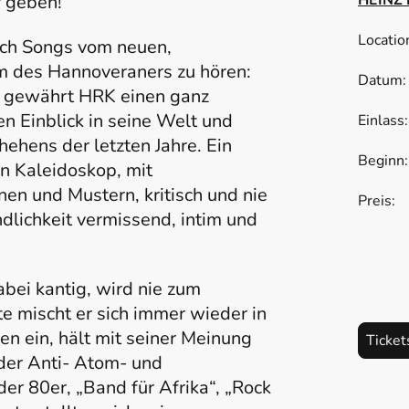
r geben!
Locati
uch Songs vom neuen,
um des Hannoveraners zu hören:
Datum
ewährt HRK einen ganz
en Einblick in seine Welt und
Einlas
hens der letzten Jahre. Ein
Begin
in Kaleidoskop, mit
nen und Mustern, kritisch und nie
Pre
lichkeit vermissend, intim und
Sitz
abei kantig, wird nie zum
te mischt er sich immer wieder in
en ein, hält mit seiner Meinung
Ticket
 der Anti- Atom- und
r 80er, „Band für Afrika“, „Rock