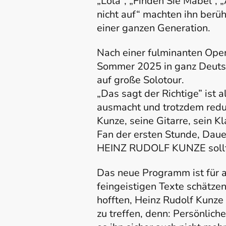
„Lola“, „Finden Sie Mabel“, 
nicht auf“ machten ihn berü
einer ganzen Generation.
Nach einer fulminanten Open
Sommer 2025 in ganz Deuts
auf große Solotour.
„Das sagt der Richtige” ist 
ausmacht und trotzdem reduz
Kunze, seine Gitarre, sein K
Fan der ersten Stunde, Daue
HEINZ RUDOLF KUNZE sollte
Das neue Programm ist für al
feingeistigen Texte schätzen
hofften, Heinz Rudolf Kunze
zu treffen, denn: Persönlic