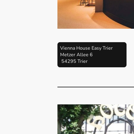
Vienna House Easy Trier
Metzer Allee 6
54295 Trier