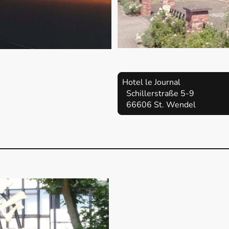
Hotel le Journal
Schillerstraße 5-9
66606 St. Wendel