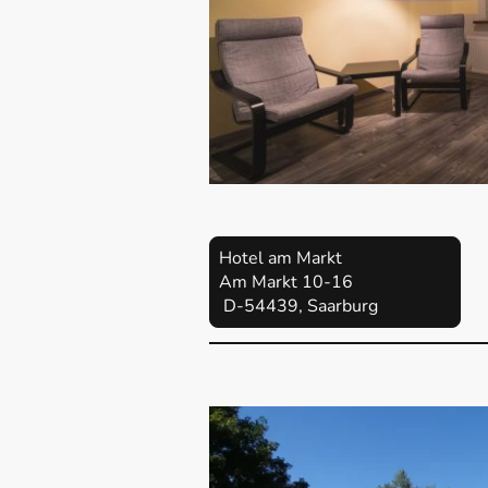
Hotel am Markt
Am Markt 10-16
D-54439, Saarburg