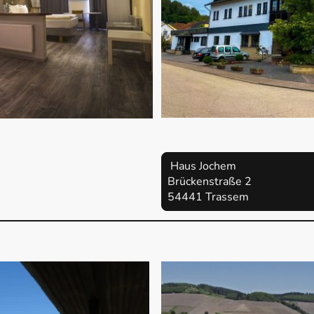
Haus Jochem
Brückenstraße 
54441 Trassem