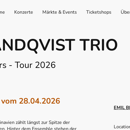
me
Konzerte
Märkte & Events
Ticketshops
Übe
ANDQVIST TRIO
rs - Tour 2026
om 28.04.2026
EMIL 
navien zählt längst zur Spitze der
Locati
nen. Hinter dem Ensemble stehen der