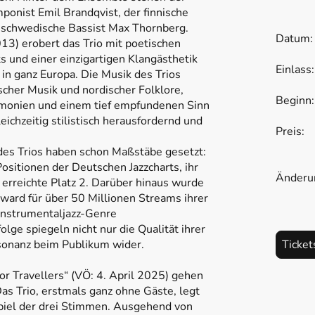
onist Emil Brandqvist, der finnische
r schwedische Bassist Max Thornberg.
Datum
13) erobert das Trio mit poetischen
und einer einzigartigen Klangästhetik
Einlas
 in ganz Europa. Die Musik des Trios
scher Musik und nordischer Folklore,
Begin
monien und einem tief empfundenen Sinn
leichzeitig stilistisch herausfordernd und
Preis
34
des Trios haben schon Maßstäbe gesetzt:
ositionen der Deutschen Jazzcharts, ihr
Änderun
erreichte Platz 2. Darüber hinaus wurde
ward für über 50 Millionen Streams ihrer
 Instrumentaljazz-Genre
ge spiegeln nicht nur die Qualität ihrer
sonanz beim Publikum wider.
Ticket
r Travellers“ (VÖ: 4. April 2025) gehen
Das Trio, erstmals ganz ohne Gäste, legt
piel der drei Stimmen. Ausgehend von