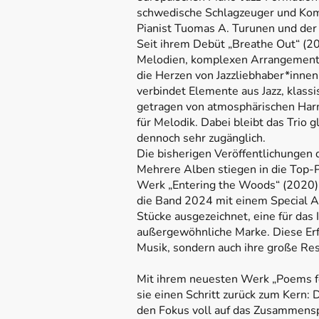
schwedische Schlagzeuger und Komp
Pianist Tuomas A. Turunen und de
Seit ihrem Debüt „Breathe Out“ (20
Melodien, komplexen Arrangements 
die Herzen von Jazzliebhaber*innen
verbindet Elemente aus Jazz, klassi
getragen von atmosphärischen Har
für Melodik. Dabei bleibt das Trio g
dennoch sehr zugänglich.
Die bisherigen Veröffentlichungen 
Mehrere Alben stiegen in die Top-P
Werk „Entering the Woods“ (2020) 
die Band 2024 mit einem Special A
Stücke ausgezeichnet, eine für das
außergewöhnliche Marke. Diese Erfol
Musik, sondern auch ihre große Re
Mit ihrem neuesten Werk „Poems fo
sie einen Schritt zurück zum Kern: 
den Fokus voll auf das Zusammens