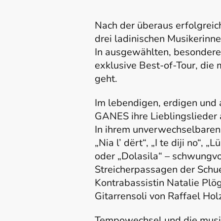
Nach der überaus erfolgreic
drei ladinischen Musikerinn
In ausgewählten, besonderen
exklusive Best-of-Tour, die 
geht.
Im lebendigen, erdigen und 
GANES ihre Lieblingslieder 
In ihrem unverwechselbaren
„Nia l’ dërt“, „I te diji no“, „
oder „Dolasila“ – schwungvo
Streicherpassagen der Schu
Kontrabassistin Natalie Plög
Gitarrensoli von Raffael Hol
Tempowechsel und die musika