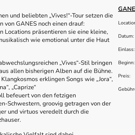
GANE
hen und beliebten „Vives!“-Tour setzen die
en von GANES noch einen drauf:
Locati
 Locations präsentieren sie eine kleine,
Datum
musikalisch wie emotional unter die Haut
Einla
abwechslungsreichen „Vives“-Stil bringen
Begin
aus allen bisherigen Alben auf die Bühne.
Preis
 Klangkosmos erklingen Songs wie „Jora“,
Tick
Lüna“, „Caprize“
Gebühr
ll befeuert von den fetzigen
en-Schwestern, groovig getragen von der
er und virtuos veredelt durch die
zhauser.
lische Vielfalt sind dabei