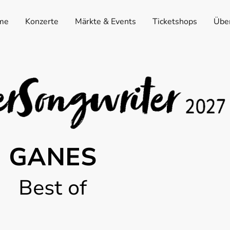
me
Konzerte
Märkte & Events
Ticketshops
Übe
GANES
Best of